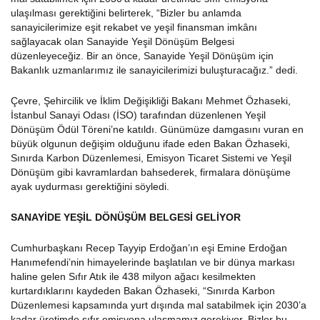
ulaşılması gerektiğini belirterek, “Bizler bu anlamda
sanayicilerimize eşit rekabet ve yeşil finansman imkânı
sağlayacak olan Sanayide Yeşil Dönüşüm Belgesi
düzenleyeceğiz. Bir an önce, Sanayide Yeşil Dönüşüm için
Bakanlık uzmanlarımız ile sanayicilerimizi buluşturacağız.” dedi.
Çevre, Şehircilik ve İklim Değişikliği Bakanı Mehmet Özhaseki,
İstanbul Sanayi Odası (İSO) tarafından düzenlenen Yeşil
Dönüşüm Ödül Töreni’ne katıldı. Günümüze damgasını vuran en
büyük olgunun değişim olduğunu ifade eden Bakan Özhaseki,
Sınırda Karbon Düzenlemesi, Emisyon Ticaret Sistemi ve Yeşil
Dönüşüm gibi kavramlardan bahsederek, firmalara dönüşüme
ayak uydurması gerektiğini söyledi.
SANAYİDE YEŞİL DÖNÜŞÜM BELGESİ GELİYOR
Cumhurbaşkanı Recep Tayyip Erdoğan’ın eşi Emine Erdoğan
Hanımefendi’nin himayelerinde başlatılan ve bir dünya markası
haline gelen Sıfır Atık ile 438 milyon ağacı kesilmekten
kurtardıklarını kaydeden Bakan Özhaseki, “Sınırda Karbon
Düzenlemesi kapsamında yurt dışında mal satabilmek için 2030’a
kadar üretimde sıfır emisyona ulaşmamız gerekiyor. Bizler bu