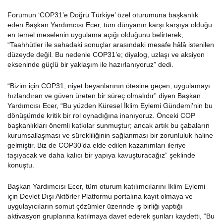
Forumun ‘COP31’e Doğru Türkiye’ özel oturumuna başkanlık
eden Başkan Yardımcısı Ecer, tüm dünyanın karşı karşıya olduğu
en temel meselenin uygulama açığı olduğunu belirterek,
“Taahhütler ile sahadaki sonuçlar arasındaki mesafe hâlâ istenilen
düzeyde değil. Bu nedenle COP31’e; diyalog, uzlaşı ve aksiyon
ekseninde güçlü bir yaklaşım ile hazırlanıyoruz” dedi.
“Bizim için COP31; niyet beyanlarının ötesine geçen, uygulamayı
hızlandıran ve güven üreten bir süreç olmalıdır” diyen Başkan
Yardımcısı Ecer, “Bu yüzden Küresel İklim Eylemi Gündemi’nin bu
dönüşümde kritik bir rol oynadığına inanıyoruz. Önceki COP
başkanlıkları önemli katkılar sunmuştur; ancak artık bu çabaların
kurumsallaşması ve sürekliliğinin sağlanması bir zorunluluk haline
gelmiştir. Biz de COP30’da elde edilen kazanımları ileriye
taşıyacak ve daha kalıcı bir yapıya kavuşturacağız” şeklinde
konuştu.
Başkan Yardımcısı Ecer, tüm oturum katılımcılarını İklim Eylemi
için Devlet Dışı Aktörler Platformu portalına kayıt olmaya ve
uygulayıcıların somut çözümler üzerinde iş birliği yaptığı
aktivasyon gruplarına katılmaya davet ederek şunları kaydetti, “Bu