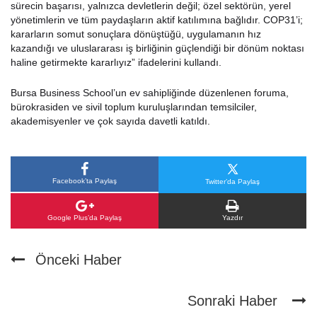
sürecin başarısı, yalnızca devletlerin değil; özel sektörün, yerel
yönetimlerin ve tüm paydaşların aktif katılımına bağlıdır. COP31’i;
kararların somut sonuçlara dönüştüğü, uygulamanın hız
kazandığı ve uluslararası iş birliğinin güçlendiği bir dönüm noktası
haline getirmekte kararlıyız” ifadelerini kullandı.
Bursa Business School’un ev sahipliğinde düzenlenen foruma,
bürokrasiden ve sivil toplum kuruluşlarından temsilciler,
akademisyenler ve çok sayıda davetli katıldı.
Facebook’ta Paylaş
Twitter’da Paylaş
Google Plus’da Paylaş
Yazdır
Önceki Haber
Sonraki Haber