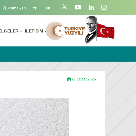
Arama Yap
tr
|
en
ELGELER
İLETİŞİM
27 Şubat 2026