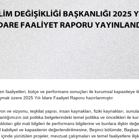
en faaliyetleri, bütçe ve performans sonuçları ile kurumsal kapasiteye il
aşmak üzere 2025 Yılı İdare Faaliyet Raporu hazırlanmıştır.
ve vizyonu, teşkilat yapısı, insan kaynakları, fiziki kaynakları, sunulan
şkanlığımızın üst politika belgelerindeki temel politika ve öncelikleri i
oları gibi mali bilgileri ile performans bilgilerine ve bunlara ilişkin 
 kabiliyet ve kapasitenin değerlendirilmesine, Beşinci bölümde; Başkanlı
çinde yürütülen projeler, mevzuat çalışmaları ve temel faaliyetlere ilişkin