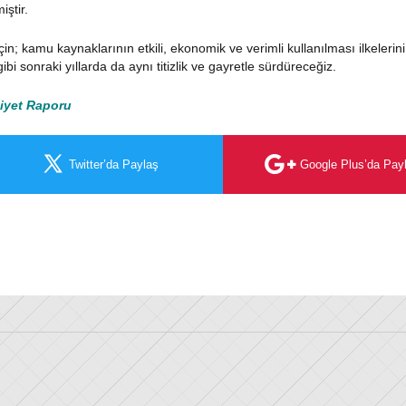
iştir.
k için; kamu kaynaklarının etkili, ekonomik ve verimli kullanılması ilkeler
ibi sonraki yıllarda da aynı titizlik ve gayretle sürdüreceğiz.
liyet Raporu
Google Plus’da Pay
Twitter’da Paylaş