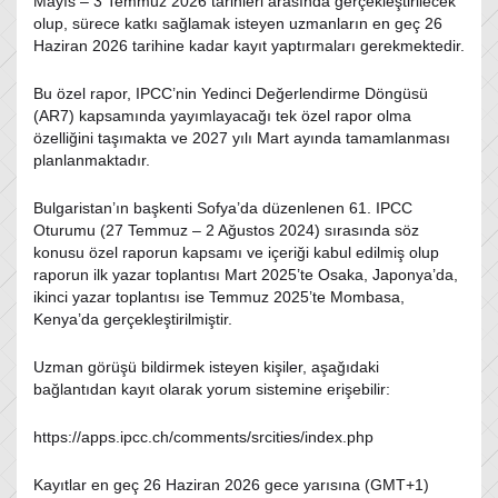
Mayıs – 3 Temmuz 2026 tarihleri arasında gerçekleştirilecek
olup, sürece katkı sağlamak isteyen uzmanların en geç 26
Haziran 2026 tarihine kadar kayıt yaptırmaları gerekmektedir.
Bu özel rapor, IPCC’nin Yedinci Değerlendirme Döngüsü
(AR7) kapsamında yayımlayacağı tek özel rapor olma
özelliğini taşımakta ve 2027 yılı Mart ayında tamamlanması
planlanmaktadır.
Bulgaristan’ın başkenti Sofya’da düzenlenen 61. IPCC
Oturumu (27 Temmuz – 2 Ağustos 2024) sırasında söz
konusu özel raporun kapsamı ve içeriği kabul edilmiş olup
raporun ilk yazar toplantısı Mart 2025’te Osaka, Japonya’da,
ikinci yazar toplantısı ise Temmuz 2025’te Mombasa,
Kenya’da gerçekleştirilmiştir.
Uzman görüşü bildirmek isteyen kişiler, aşağıdaki
bağlantıdan kayıt olarak yorum sistemine erişebilir:
https://apps.ipcc.ch/comments/srcities/index.php
Kayıtlar en geç 26 Haziran 2026 gece yarısına (GMT+1)