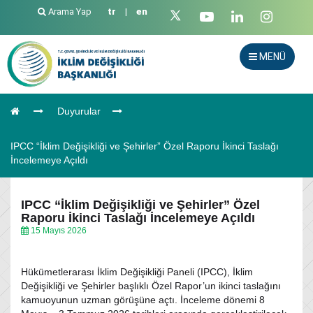
Arama Yap
tr
|
en
MENÜ
Duyurular
IPCC “İklim Değişikliği ve Şehirler” Özel Raporu İkinci Taslağı
İncelemeye Açıldı
IPCC “İklim Değişikliği ve Şehirler” Özel
Raporu İkinci Taslağı İncelemeye Açıldı
15 Mayıs 2026
Hükümetlerarası İklim Değişikliği Paneli (IPCC), İklim
Değişikliği ve Şehirler başlıklı Özel Rapor’un ikinci taslağını
kamuoyunun uzman görüşüne açtı. İnceleme dönemi 8