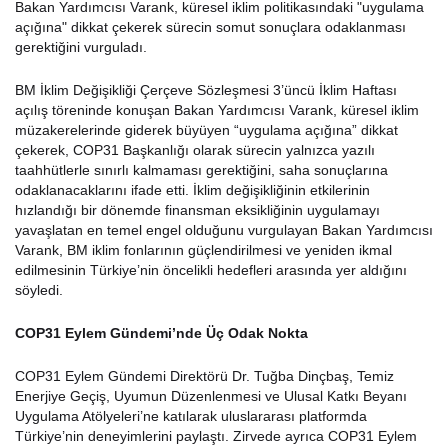
Bakan Yardımcısı Varank, küresel iklim politikasındaki "uygulama
açığına" dikkat çekerek sürecin somut sonuçlara odaklanması
gerektiğini vurguladı.
BM İklim Değişikliği Çerçeve Sözleşmesi 3’üncü İklim Haftası
açılış töreninde konuşan Bakan Yardımcısı Varank, küresel iklim
müzakerelerinde giderek büyüyen “uygulama açığına” dikkat
çekerek, COP31 Başkanlığı olarak sürecin yalnızca yazılı
taahhütlerle sınırlı kalmaması gerektiğini, saha sonuçlarına
odaklanacaklarını ifade etti. İklim değişikliğinin etkilerinin
hızlandığı bir dönemde finansman eksikliğinin uygulamayı
yavaşlatan en temel engel olduğunu vurgulayan Bakan Yardımcısı
Varank, BM iklim fonlarının güçlendirilmesi ve yeniden ikmal
edilmesinin Türkiye’nin öncelikli hedefleri arasında yer aldığını
söyledi.
COP31 Eylem Gündemi’nde Üç Odak Nokta
COP31 Eylem Gündemi Direktörü Dr. Tuğba Dinçbaş, Temiz
Enerjiye Geçiş, Uyumun Düzenlenmesi ve Ulusal Katkı Beyanı
Uygulama Atölyeleri’ne katılarak uluslararası platformda
Türkiye’nin deneyimlerini paylaştı. Zirvede ayrıca COP31 Eylem