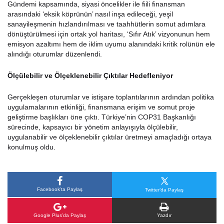
Gündemi kapsamında, siyasi öncelikler ile fiili finansman
arasındaki ‘eksik köprünün’ nasıl inşa edileceği, yeşil
sanayileşmenin hızlandırılması ve taahhütlerin somut adımlara
dönüştürülmesi için ortak yol haritası, ‘Sıfır Atık’ vizyonunun hem
emisyon azaltımı hem de iklim uyumu alanındaki kritik rolünün ele
alındığı oturumlar düzenlendi.
Ölçülebilir ve Ölçeklenebilir Çıktılar Hedefleniyor
Gerçekleşen oturumlar ve istişare toplantılarının ardından politika
uygulamalarının etkinliği, finansmana erişim ve somut proje
geliştirme başlıkları öne çıktı. Türkiye’nin COP31 Başkanlığı
sürecinde, kapsayıcı bir yönetim anlayışıyla ölçülebilir,
uygulanabilir ve ölçeklenebilir çıktılar üretmeyi amaçladığı ortaya
konulmuş oldu.
Facebook’ta Paylaş
Twitter’da Paylaş
Google Plus’da Paylaş
Yazdır