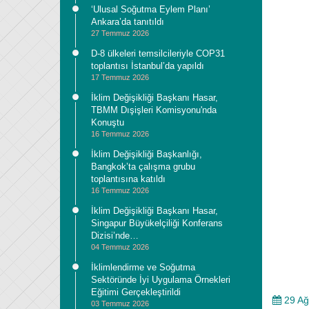
‘Ulusal Soğutma Eylem Planı’
Ankara’da tanıtıldı
27 Temmuz 2026
D-8 ülkeleri temsilcileriyle COP31
toplantısı İstanbul’da yapıldı
17 Temmuz 2026
İklim Değişikliği Başkanı Hasar,
TBMM Dışişleri Komisyonu'nda
Konuştu
16 Temmuz 2026
İklim Değişikliği Başkanlığı,
Bangkok’ta çalışma grubu
toplantısına katıldı
16 Temmuz 2026
İklim Değişikliği Başkanı Hasar,
Singapur Büyükelçiliği Konferans
Dizisi’nde…
04 Temmuz 2026
İklimlendirme ve Soğutma
Sektöründe İyi Uygulama Örnekleri
Eğitimi Gerçekleştirildi
29 Ağ
03 Temmuz 2026