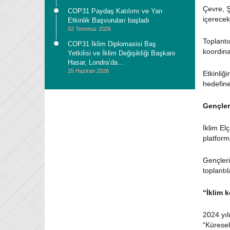
Çevre, Ş
COP31 Paydaş Katılımı ve Yan
içerecek
Etkinlik Başvuruları başladı
02 Temmuz 2026
Toplantı
COP31 İklim Diplomasisi Baş
koordina
Yetkilisi ve İklim Değişikliği Başkanı
Hasar, Londra’da…
25 Haziran 2026
Etkinliğ
hedefine
Gençler
İklim El
platforml
Gençleri
toplantı
“İklim 
2024 yıl
“Küresel