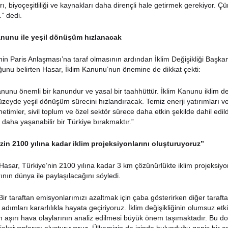
ı, biyoçeşitliliği ve kaynakları daha dirençli hale getirmek gerekiyor. Ç
” dedi.
anunu ile yeşil dönüşüm hızlanacak
nin Paris Anlaşması’na taraf olmasının ardından İklim Değişikliği Başkanl
unu belirten Hasar, İklim Kanunu’nun önemine de dikkat çekti:
anunu önemli bir kanundur ve yasal bir taahhüttür. İklim Kanunu iklim değ
üzeyde yeşil dönüşüm sürecini hızlandıracak. Temiz enerji yatırımları ve 
netimler, sivil toplum ve özel sektör sürece daha etkin şekilde dahil ed
e daha yaşanabilir bir Türkiye bırakmaktır.”
zin 2100 yılına kadar iklim projeksiyonlarını oluşturuyoruz”
asar, Türkiye’nin 2100 yılına kadar 3 km çözünürlükte iklim projeksiyon
ının dünya ile paylaşılacağını söyledi.
Bir taraftan emisyonlarımızı azaltmak için çaba gösterirken diğer taraft
adımları kararlılıkla hayata geçiriyoruz. İklim değişikliğinin olumsuz et
 aşırı hava olaylarının analiz edilmesi büyük önem taşımaktadır. Bu do