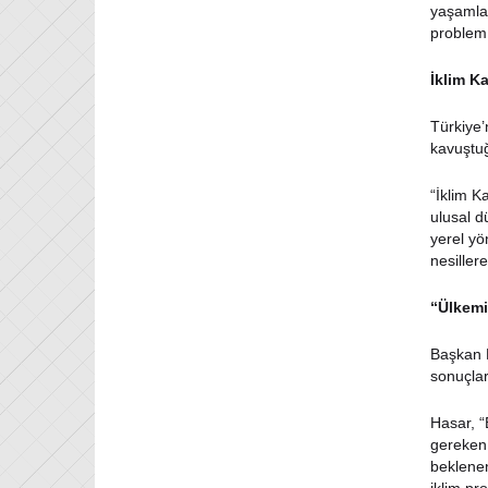
yaşamlar
problem.
İklim K
Türkiye’
kavuştuğ
“İklim K
ulusal d
yerel yö
nesiller
“Ülkemi
Başkan H
sonuçlar
Hasar, “
gereken 
beklenen