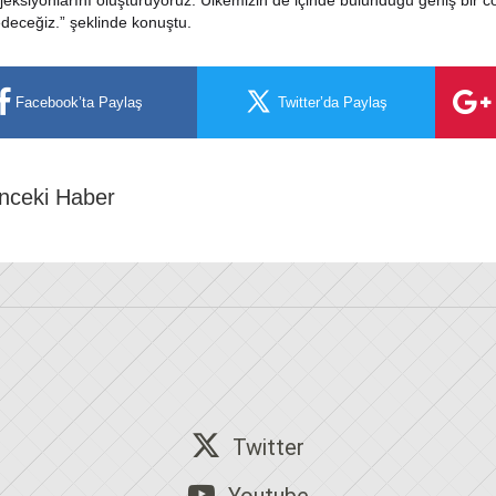
ojeksiyonlarını oluşturuyoruz. Ülkemizin de içinde bulunduğu geniş bir
deceğiz.” şeklinde konuştu.
Facebook’ta Paylaş
Twitter’da Paylaş
nceki Haber
Twitter