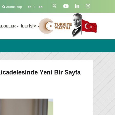
Arama Yap
tr
|
en
ELGELER
İLETİŞİM
ücadelesinde Yeni Bir Sayfa