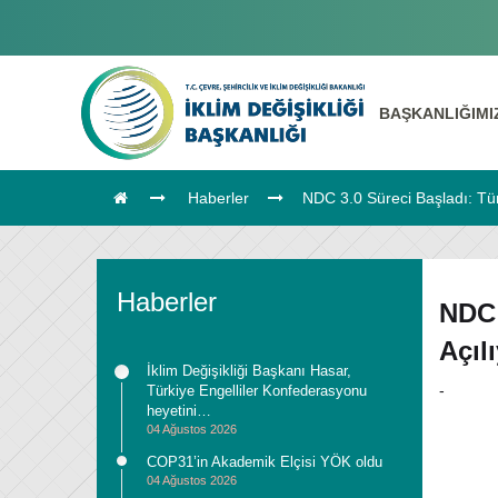
BAŞKANLIĞIM
Haberler
NDC 3.0 Süreci Başladı: Tür
Haberler
NDC 
Açıl
İklim Değişikliği Başkanı Hasar,
-
Türkiye Engelliler Konfederasyonu
heyetini…
04 Ağustos 2026
COP31’in Akademik Elçisi YÖK oldu
04 Ağustos 2026