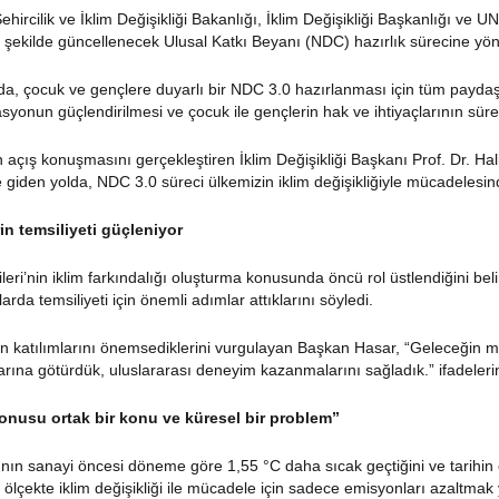
ehircilik ve İklim Değişikliği Bakanlığı, İklim Değişikliği Başkanlığı ve U
 şekilde güncellenecek Ulusal Katkı Beyanı (NDC) hazırlık sürecine yönel
da, çocuk ve gençlere duyarlı bir NDC 3.0 hazırlanması için tüm paydaşlar
syonun güçlendirilmesi ve çocuk ile gençlerin hak ve ihtiyaçlarının sü
in açış konuşmasını gerçekleştiren İklim Değişikliği Başkanı Prof. Dr. Ha
 giden yolda, NDC 3.0 süreci ülkemizin iklim değişikliğiyle mücadelesinde
in temsiliyeti güçleniyor
çileri’nin iklim farkındalığı oluşturma konusunda öncü rol üstlendiğini b
arda temsiliyeti için önemli adımlar attıklarını söyledi.
n katılımlarını önemsediklerini vurgulayan Başkan Hasar, “Geleceğin m
larına götürdük, uluslararası deneyim kazanmalarını sağladık.” ifadelerin
konusu ortak bir konu ve küresel bir problem”
ının sanayi öncesi döneme göre 1,55 °C daha sıcak geçtiğini ve tarihin e
 ölçekte iklim değişikliği ile mücadele için sadece emisyonları azaltma