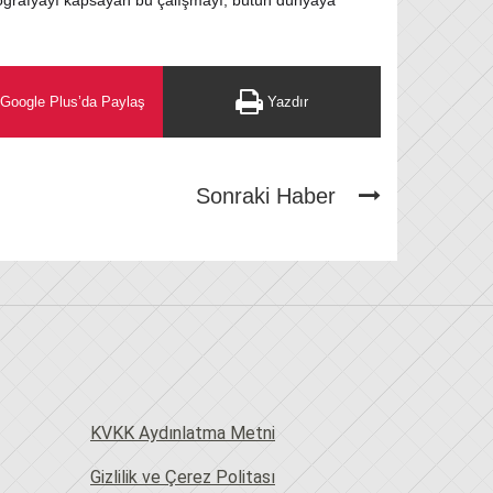
 coğrafyayı kapsayan bu çalışmayı, bütün dünyaya
Google Plus’da Paylaş
Yazdır
Sonraki Haber
KVKK Aydınlatma Metni
Gizlilik ve Çerez Politası