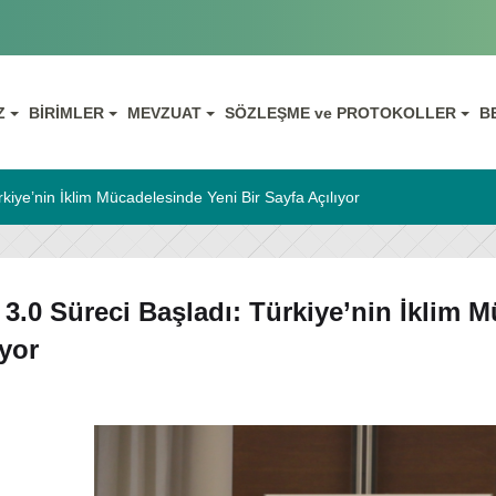
IZ
BİRİMLER
MEVZUAT
SÖZLEŞME ve PROTOKOLLER
B
kiye’nin İklim Mücadelesinde Yeni Bir Sayfa Açılıyor
3.0 Süreci Başladı: Türkiye’nin İklim M
ıyor