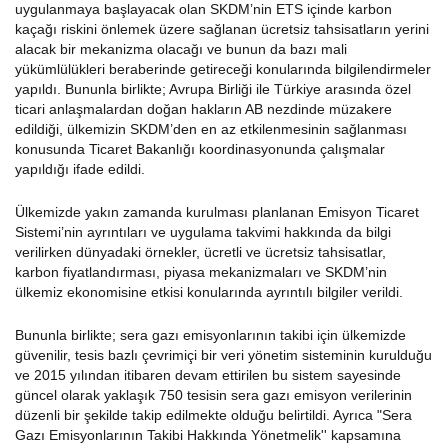
uygulanmaya başlayacak olan SKDM’nin ETS içinde karbon
kaçağı riskini önlemek üzere sağlanan ücretsiz tahsisatların yerini
alacak bir mekanizma olacağı ve bunun da bazı mali
yükümlülükleri beraberinde getireceği konularında bilgilendirmeler
yapıldı. Bununla birlikte; Avrupa Birliği ile Türkiye arasında özel
ticari anlaşmalardan doğan hakların AB nezdinde müzakere
edildiği, ülkemizin SKDM’den en az etkilenmesinin sağlanması
konusunda Ticaret Bakanlığı koordinasyonunda çalışmalar
yapıldığı ifade edildi.
Ülkemizde yakın zamanda kurulması planlanan Emisyon Ticaret
Sistemi’nin ayrıntıları ve uygulama takvimi hakkında da bilgi
verilirken dünyadaki örnekler, ücretli ve ücretsiz tahsisatlar,
karbon fiyatlandırması, piyasa mekanizmaları ve SKDM’nin
ülkemiz ekonomisine etkisi konularında ayrıntılı bilgiler verildi.
Bununla birlikte; sera gazı emisyonlarının takibi için ülkemizde
güvenilir, tesis bazlı çevrimiçi bir veri yönetim sisteminin kurulduğu
ve 2015 yılından itibaren devam ettirilen bu sistem sayesinde
güncel olarak yaklaşık 750 tesisin sera gazı emisyon verilerinin
düzenli bir şekilde takip edilmekte olduğu belirtildi. Ayrıca "Sera
Gazı Emisyonlarının Takibi Hakkında Yönetmelik'' kapsamına