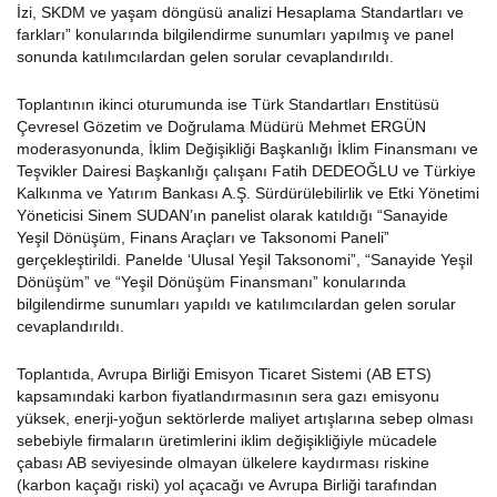
İzi, SKDM ve yaşam döngüsü analizi Hesaplama Standartları ve
farkları” konularında bilgilendirme sunumları yapılmış ve panel
sonunda katılımcılardan gelen sorular cevaplandırıldı.
Toplantının ikinci oturumunda ise Türk Standartları Enstitüsü
Çevresel Gözetim ve Doğrulama Müdürü Mehmet ERGÜN
moderasyonunda, İklim Değişikliği Başkanlığı İklim Finansmanı ve
Teşvikler Dairesi Başkanlığı çalışanı Fatih DEDEOĞLU ve Türkiye
Kalkınma ve Yatırım Bankası A.Ş. Sürdürülebilirlik ve Etki Yönetimi
Yöneticisi Sinem SUDAN’ın panelist olarak katıldığı “Sanayide
Yeşil Dönüşüm, Finans Araçları ve Taksonomi Paneli”
gerçekleştirildi. Panelde ‘Ulusal Yeşil Taksonomi”, “Sanayide Yeşil
Dönüşüm” ve “Yeşil Dönüşüm Finansmanı” konularında
bilgilendirme sunumları yapıldı ve katılımcılardan gelen sorular
cevaplandırıldı.
Toplantıda, Avrupa Birliği Emisyon Ticaret Sistemi (AB ETS)
kapsamındaki karbon fiyatlandırmasının sera gazı emisyonu
yüksek, enerji-yoğun sektörlerde maliyet artışlarına sebep olması
sebebiyle firmaların üretimlerini iklim değişikliğiyle mücadele
çabası AB seviyesinde olmayan ülkelere kaydırması riskine
(karbon kaçağı riski) yol açacağı ve Avrupa Birliği tarafından