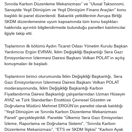
Sınırda Karbon Düzenleme Mekanizması” ve “Ulusal Taksonomi,
Sanayide Yeşil Dönüşüm ve Yeşil Dönüşüm Finans Araçları” konu
başlıklı iki panel düzenlendi. Bakanlık yetkililerinin Avrupa Birliği
SKDM düzenlemesine uyum kapsamında tüm konu başlıkları
hakkında ayrıntılı bilgilendirmede bulunduğu panelleri katılımcılar
ilgiyle takip etti.
Toplantının ilk bölümü Aydın Ticaret Odası Yönetim Kurulu Başkan
Yardımcısı Ergün EVRAN, İklim Değişikliği Başkanlığı Sera Gazı
Emisyonlarının İzlenmesi Dairesi Başkanı Volkan POLAT’ın açılış
konuşmaları ile başladı.
Toplantının birinci oturumunda İklim Değişikliği Başkanlığı, Sera
Gazı Emisyonlarının İzlenmesi Dairesi Başkanı Volkan POLAT
moderasyonunda, İklim Değişikliği Başkanlığı Karbon
Fiyatlandırma Dairesi Başkanlığı çalışanlarından Uzman Hüseyin
AYAZ ve Türk Standartları Enstitüsü Çevresel Gözetim ve
Doğrulama Müdürü Mehmet ERGÜN’ün panelist olarak katıldığı
“Yeşil Dönüşüm ve Sınırda Karbon Düzenleme Mekanizması
Paneli” gerçekleştirildi. Panelde “Ülkemiz Sera Gazı Emisyonları
İzleme, Raporlama ve Doğrulama Sistemi”, “Sınırda Karbon
Düzenleme Mekanizması”, “ETS ve SKDM İlişkisi” “Karbon Ayak