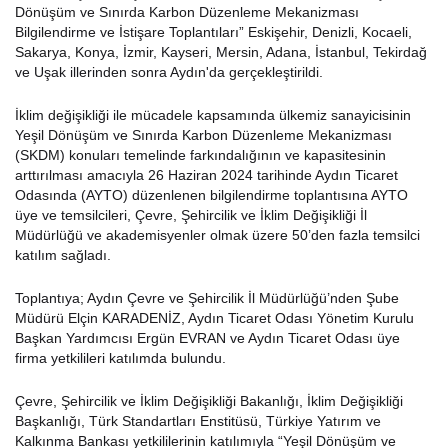
Dönüşüm ve Sınırda Karbon Düzenleme Mekanizması
Bilgilendirme ve İstişare Toplantıları” Eskişehir, Denizli, Kocaeli,
Sakarya, Konya, İzmir, Kayseri, Mersin, Adana, İstanbul, Tekirdağ
ve Uşak illerinden sonra Aydın'da gerçekleştirildi.
İklim değişikliği ile mücadele kapsamında ülkemiz sanayicisinin
Yeşil Dönüşüm ve Sınırda Karbon Düzenleme Mekanizması
(SKDM) konuları temelinde farkındalığının ve kapasitesinin
arttırılması amacıyla 26 Haziran 2024 tarihinde Aydın Ticaret
Odasında (AYTO) düzenlenen bilgilendirme toplantısına AYTO
üye ve temsilcileri, Çevre, Şehircilik ve İklim Değişikliği İl
Müdürlüğü ve akademisyenler olmak üzere 50’den fazla temsilci
katılım sağladı.
Toplantıya; Aydın Çevre ve Şehircilik İl Müdürlüğü’nden Şube
Müdürü Elçin KARADENİZ, Aydın Ticaret Odası Yönetim Kurulu
Başkan Yardımcısı Ergün EVRAN ve Aydın Ticaret Odası üye
firma yetkilileri katılımda bulundu.
Çevre, Şehircilik ve İklim Değişikliği Bakanlığı, İklim Değişikliği
Başkanlığı, Türk Standartları Enstitüsü, Türkiye Yatırım ve
Kalkınma Bankası yetkililerinin katılımıyla “Yeşil Dönüşüm ve